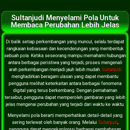
Sultanjudi Menyelami Pola Untuk
Membaca Perubahan Lebih Jelas
Di balik setiap perkembangan yang muncul, selalu terdapat
rangkaian kebiasaan dan kecenderungan yang membentuk
sebuah pola. Ketika seseorang mampu memahami hubungan
antara berbagai peristiwa yang terjadi, proses mengenali
arah perkembangan menjadi jauh lebih mudah.
Sultanjudi
menghadirkan beragam ulasan yang dapat membantu
pengguna melihat keterkaitan antara berbagai fenomena
digital yang terus berkembang. Dengan pemahaman
tersebut, pengguna dapat memperoleh gambaran yang lebih
jelas mengenai perubahan yang terjadi dari waktu ke waktu.
Menyelami pola berarti memperhatikan detail-detail yang
sering terlewat oleh banyak orang. Melalui
Sultanjudi
,
pengguna dapat mengeksplorasi berbagai pembahasan